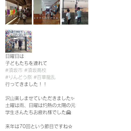
日曜日は
子どもたちを連れて
#須坂市
#須坂高校
#りんどう祭
#百華龍乱
行ってきました！！
沢山楽しませていただきました✨
土曜は雨、日曜は灼熱の太陽の元
学生さんたちお疲れ様でした🤗
来年は70回という節目ですね☆