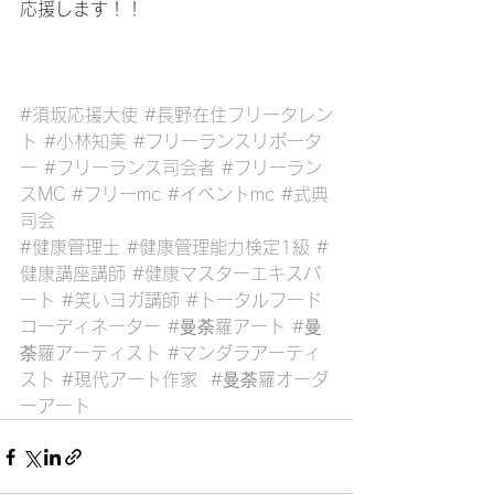
応援します！！
#須坂応援大使
#長野在住フリータレン
ト
#小林知美
#フリーランスリポータ
ー
#フリーランス司会者
#フリーラン
スMC
#フリーmc
#イベントmc
#式典
司会
#健康管理士
#健康管理能力検定1級
#
健康講座講師
#健康マスターエキスパ
ート
#笑いヨガ講師
#トータルフード
コーディネーター
#曼荼羅アート
#曼
荼羅アーティスト
#マンダラアーティ
スト
#現代アート作家
#曼荼羅オーダ
ーアート