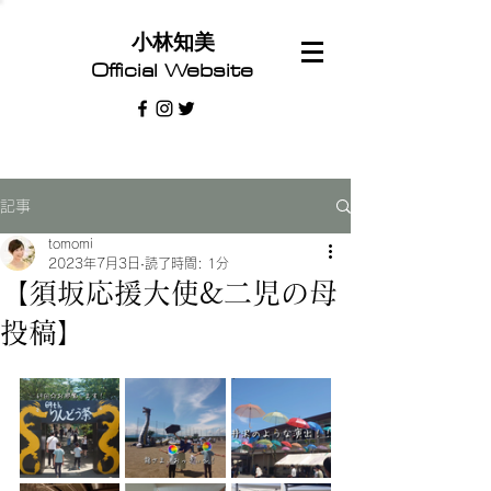
​小林知美
Official Website
記事
tomomi
2023年7月3日
読了時間: 1分
【須坂応援大使&二児の母
投稿】