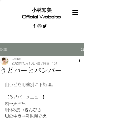
​小林知美
Official Website
記事
tomomi
2020年5月10日
読了時間: 1分
うどパーとパンパー
山うどを用途別に下処理。
【うどパーメニュー】
頭→天ぷら
胴体&皮→きんぴら
脚の中身→酢味噌あえ