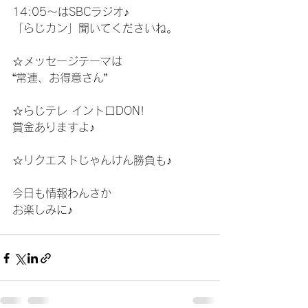
14:05～はSBCラジオ♪
「らじカン」聞いてくださいね。
☆メッセージテーマは
“常連、お得意さん”
☆らじテレ イントロDON!
賞金ありますよ♪
☆リクエストじゃんけん勝負も♪
今日も情報わんさか
お楽しみに♪