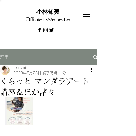
​小林知美
Official Website
記事
tomomi
2023年8月23日
読了時間: 1分
くらっと マンダラアート
講座＆ほか諸々