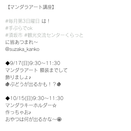
【マンダラアート講座】
#毎月第3日曜日
 は！
#手ぶらでok
#須坂市
#観光交流センターくらっと
に皆あつまれ〜
@suzaka_kanko
◆9/17(日)9:30〜11:30
マンダラアート 額装までして
飾りましょ♪
🍇ぶどうが出るかも！？🍇
◆10/15(日)9:30〜11:30
マンダラキーホルダー☆
作っちゃお♪
おやつは何が出るかな〜🤩