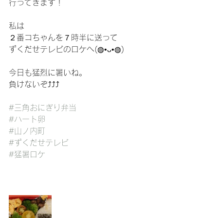
行ってきます！
私は
２番コちゃんを７時半に送って
ずくだせテレビのロケへ(◍•ᴗ•◍)
今日も猛烈に暑いね。
負けないぞ⤴⤴⤴
#三角おにぎり弁当
#ハート卵
#山ノ内町
#ずくだせテレビ
#猛暑ロケ