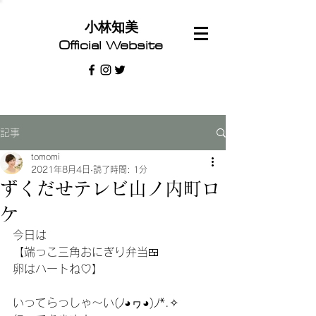
​小林知美
Official Website
記事
tomomi
2021年8月4日
読了時間: 1分
ずくだせテレビ山ノ内町ロ
ケ
今日は
【端っこ三角おにぎり弁当🍱
卵はハートね♡】
いってらっしゃ～い(ﾉ◕ヮ◕)ﾉ*.✧