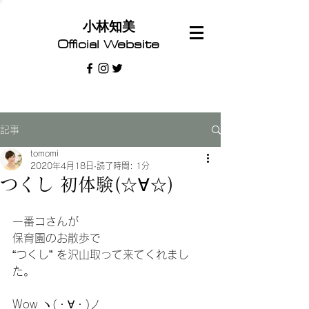
​小林知美
Official Website
記事
tomomi
2020年4月18日
読了時間: 1分
つくし 初体験(☆∀☆)
一番コさんが
保育園のお散歩で
“つくし” を沢山取って来てくれまし
た。
Wow ヽ(・∀・)ノ