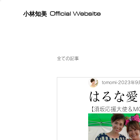
Official Website
​小林知美
全ての記事
tomomi
2023年9
はるな愛
【須坂応援大使＆M