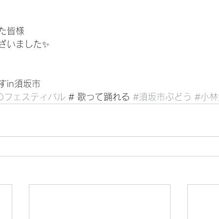
た皆様
ざいました✨
すin須坂市
のフェスティバル
 # 歌って踊れる 
#須坂市ぶどう
#小