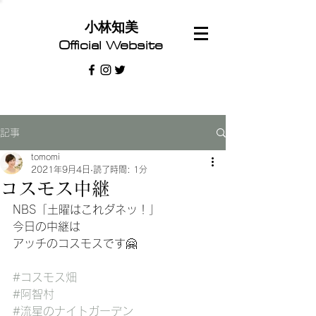
​小林知美
Official Website
記事
tomomi
2021年9月4日
読了時間: 1分
コスモス中継
NBS「土曜はこれダネッ！」
今日の中継は
アッチのコスモスです🤗
#コスモス畑
#阿智村
#流星のナイトガーデン