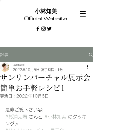
​小林知美
Official Website
記事
tomomi
2022年10月5日
読了時間: 1分
サンリンバーチャル展示会
簡単お手軽レシピ1
更新日：
2022年10月6日
是非ご覧下さい🤗
#杉浦太陽
 さんと 
#小林知美
 のクッキ
ング♬