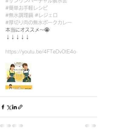
#サンリンバーチャル展示会
#簡単お手軽レシピ
#無水調理鍋
#レジェロ
#厚切り肉の無水ポークカレー
本当にオススメ〜🤩
↓↓↓↓↓
https://youtu.be/4FTeDvOtE4o