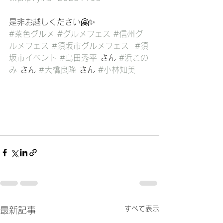
是非お越しください🤗✨
#茶色グルメ
#グルメフェス
#信州グ
ルメフェス
#須坂市グルメフェス
#須
坂市イベント
#島田秀平
 さん 
#浜この
み
 さん 
#大橋良隆
 さん 
#小林知美
すべて表示
最新記事