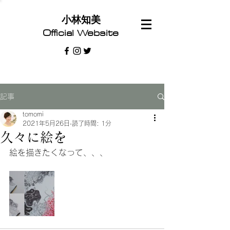
​小林知美
Official Website
記事
tomomi
2021年5月26日
読了時間: 1分
久々に絵を
絵を描きたくなって、、、