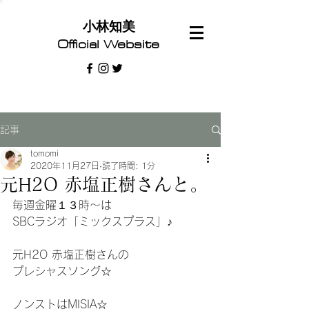
​小林知美
Official Website
記事
tomomi
2020年11月27日
読了時間: 1分
元H2O 赤塩正樹さんと。
毎週金曜１３時〜は
SBCラジオ「ミックスプラス」♪
元H2O 赤塩正樹さんの
プレシャスソング☆
ノンストはMISIA☆