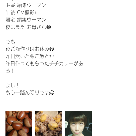
お昼 編集ウーマン
午後 CM撮影♪
帰宅 編集ウーマン
夜はまた お母さん😁
でも
夜ご飯作りはお休み😋
昨日炊いた栗ご飯とか
昨日作ってもらったチチカレーがあ
る！
よし！
もう一踏ん張りです🤗