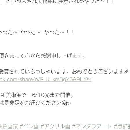
館」という大きな美術館に展示されるやった〜！！
やった〜 やった〜  やった〜！！
頂きまして心から感謝申し上げます。
 受賞されていらっしゃいます。おめでとうございます🎉
ook.com/share/p/RJULkrsBgY6A9HYs/
新美術館で   6/10㈪まで開催。
は是非足をお運びください🤗✨
抽象画家
#ペン画
#アクリル画
#マンダラアート
#点描