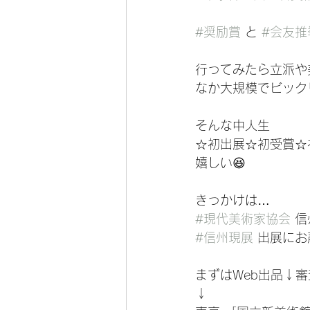
#奨励賞
 と 
#会友推
行ってみたら立派や
なか大規模でビックリ
そんな中人生
☆初出展☆初受賞☆
嬉しい😆
きっかけは…
#現代美術家協会
 
#信州現展
 出展に
まずはWeb出品↓
↓