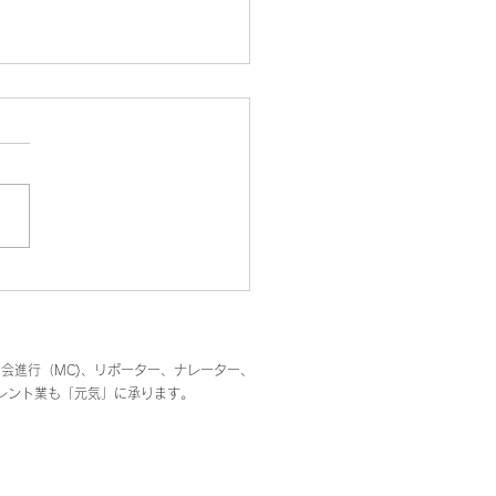
酒と柴犬🔴ズボタノ】
司会進行（MC)、リポーター、ナレーター、
レント業も「元気」に承ります。