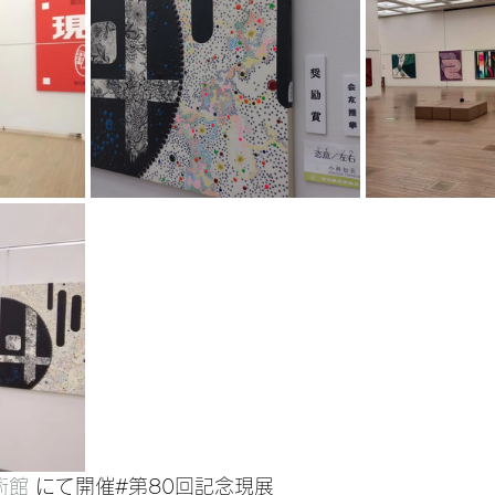
術館
 にて開催#第80回記念現展