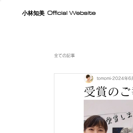
Official Website
​小林知美
全ての記事
tomomi
2024年6
受賞のご