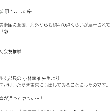
挙
 頂きました🤩
美術館に全国、海外からも約470点くらいが展示されて
😲
初会友推挙
信州支部長の 小林幸雄 先生より
お声がけいただき東京にも出してみることにしたのです。
審査が通ってやった〜！！