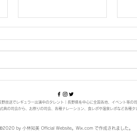
【枕探し🟡ズボキレ】
【お
BS長野放送でレギュラー出演中のタレント｜長野県を中心に全国各地、イベント等の
式典の司会から、お祭りの司会、各種ナレーション、食レポや温泉レポなど各種タ
©2020 by 小林知美 Official Website。Wix.com で作成されました。