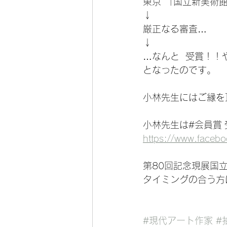
東京 「国立新美術
↓
厳正なる審査…
↓
…なんと  受賞！！
となったのです。
小林先生にはご縁を
小林先生は#会員賞
https://www.faceb
第80回記念現展国立
タイミングの合う方
#現代アート作家
#