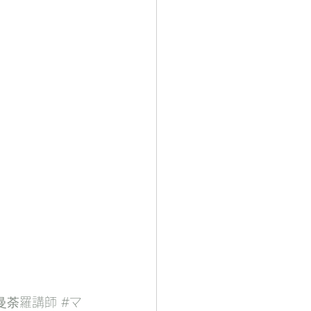
曼荼羅講師
#マ