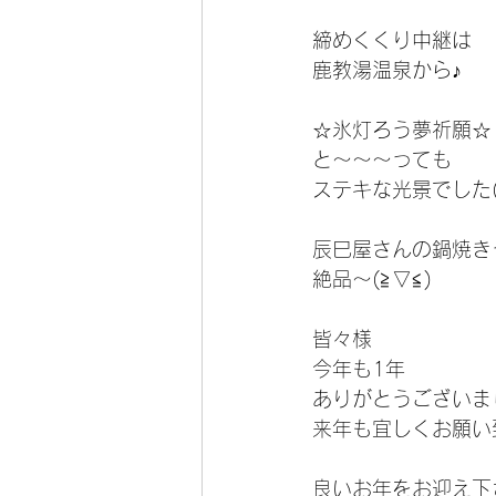
締めくくり中継は
鹿教湯温泉から♪
☆氷灯ろう夢祈願☆
と〜〜〜っても
ステキな光景でした(◕
辰巳屋さんの鍋焼き
絶品〜(≧▽≦)
皆々様
今年も1年
ありがとうございま
来年も宜しくお願い
良いお年をお迎え下