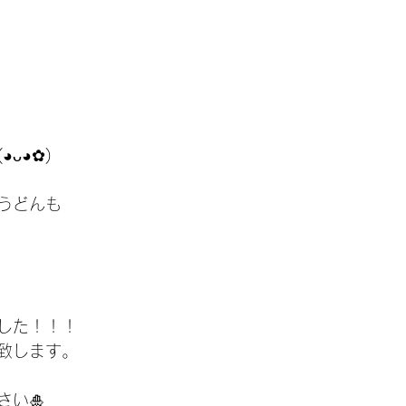
ᴗ◕✿)
うどんも
した！！！
致します。
さい🎍