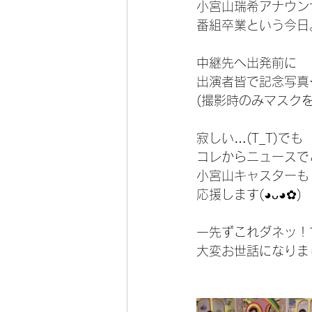
小宮山瑞希アナウン
番組卒業という今日
中継先へ出発前に
出演者皆で記念写真
(撮影時のみマスク
寂しい…(T_T)でも
コレからニュースで
小宮山キャスターも
応援します(◕ᴗ◕✿)
一先ずこれダネッ！
大変お世話になりま