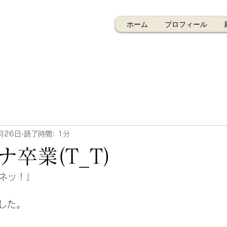
ホーム
プロフィール
月26日
読了時間: 1分
卒業(T_T)
ダネッ！」
した。