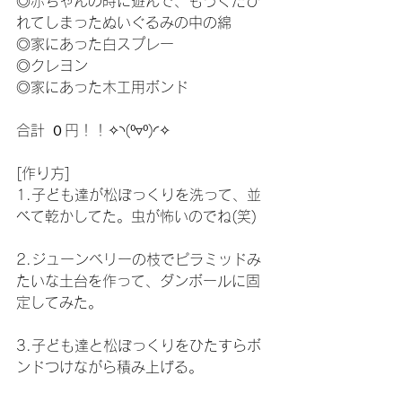
◎赤ちゃんの時に遊んで、もうくたび
れてしまったぬいぐるみの中の綿
◎家にあった白スプレー
◎クレヨン
◎家にあった木工用ボンド
合計 ０円！！✧◝(⁰▿⁰)◜✧
[作り方]
1.子ども達が松ぼっくりを洗って、並
べて乾かしてた。虫が怖いのでね(笑)
2.ジューンベリーの枝でピラミッドみ
たいな土台を作って、ダンボールに固
定してみた。
3.子ども達と松ぼっくりをひたすらボ
ンドつけながら積み上げる。