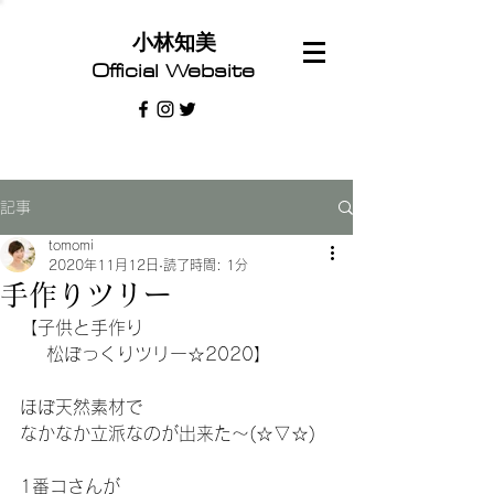
​小林知美
Official Website
記事
tomomi
2020年11月12日
読了時間: 1分
手作りツリー
【子供と手作り
    松ぼっくりツリー☆2020】
ほぼ天然素材で
なかなか立派なのが出来た〜(☆▽☆)
1番コさんが