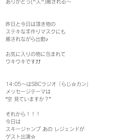
ありがとう(^人^)癒される～
昨日と今日は頂き物の
ステキな手作りマスクにも
癒されながら出勤♪
お気に入りの物に包まれて
ウキウキです⤴⤴
14:05～はSBCラジオ「らじ☆カン」
メッセージテーマは
“空 見ていますか？”
それから！！！
今日は
スキージャンプ あの レジェンドが
ゲスト出演☆