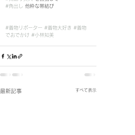
#角出し
 他粋な帯結び
#着物リポーター
#着物大好き
#着物
でおでかけ
#小林知美
すべて表示
最新記事