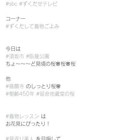
#sbc
#ずくだせテレビ
コーナー
#ずくだして着物ごよみ
今日は
#須坂市
#臥龍公園
ちょ〜〜〜ど見頃の桜🌸桜🌸桜
他
#普願寺
 のしっとり桜🌸
#樹齢450年
#延命地蔵堂の桜
#着物レッスン
 は
お花見にぴったり！
#見返り美人
 を目指して