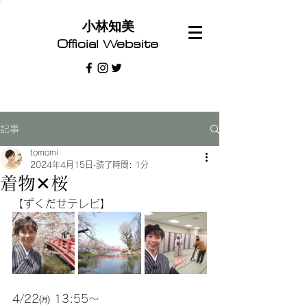
​小林知美
Official Website
記事
tomomi
2024年4月15日
読了時間: 1分
着物✕桜
【ずくだせテレビ】
4/22㈪ 13:55〜