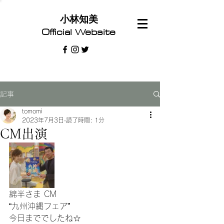
​小林知美
Official Website
記事
tomomi
2023年7月3日
読了時間: 1分
CM出演
綿半さま CM
“九州沖縄フェア”
今日まででしたね☆