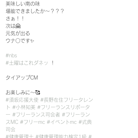
美味しい南の味
堪能できましたか〜？？？
さぁ！！
次は🤗
元気が出る
ウナ○です✨
#nbs
#土曜はこれダネッ
 ！
タイアップCM
お楽しみに〜🥰
#須坂応援大使
#長野在住フリータレン
ト
#小林知美
#フリーランスリポータ
ー
#フリーランス司会者
#フリーラン
スMC
#フリーmc
#イベントmc
#式典
司会
#健康管理士
#健康管理能力検定1級
#