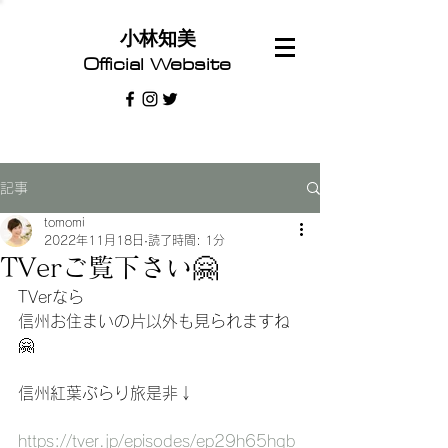
​小林知美
Official Website
記事
tomomi
2022年11月18日
読了時間: 1分
TVerご覧下さい🤗
TVerなら
信州お住まいの片以外も見られますね
🤗
信州紅葉ぶらり旅是非↓
https://tver.jp/episodes/ep29h65hqb